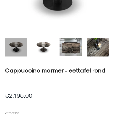
Cappuccino marmer - eettafel rond
Normale
€2.195,00
prijs
Afmeting