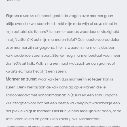
Wijn en marmer:
dé meest gestelde vragen over marmer gaan
altijd over de kwetsbaarheid; trekt mijn rode wijn of soya direct in
mijn eettafel als ik mors? Is marmer poreus waardoor er viezigheid
in blijft zitten? Krast mijn marmeren tafel? De meeste vooroordelen
over marmer zijn ongegrond. Hier is waarom; marmer is dus een
kalkhoudende steensoort. Sterker nog, marmer bestaat voor meer
dan 90% uit kalk. Kalk is nu eenmaal wat zachter dan graniet of
kwartsiet, maar het blijft een steen.
Marmer en zuren:
waar kalk (en dus marmer) niet tegen kan is
zuren. Denk hierbij aan de kalk aanslag op je kranen die je
schoonmaakt met schoonmaak azijn (zuur) en een schuurspons.
Zuur zorgt er voor dat het een beetje kalk weg bijt waardoor je een
dof plekje krijgt in marmer. Hier kun je heel moeilijk over doen, óf de
tafel laten leven en gebruiken zoals jij wil. Marmertafel
impregneert al onze marmeren tafels standaard waardoor er niets