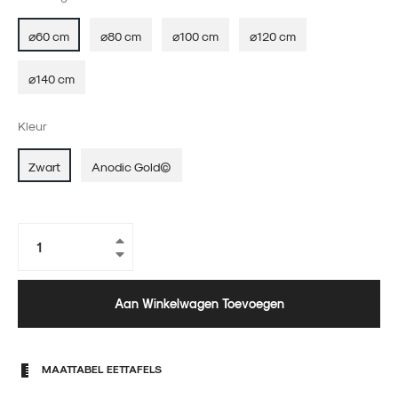
⌀60 cm
⌀80 cm
⌀100 cm
⌀120 cm
⌀140 cm
Kleur
Zwart
Anodic Gold©
+
−
Aan Winkelwagen Toevoegen
MAATTABEL EETTAFELS